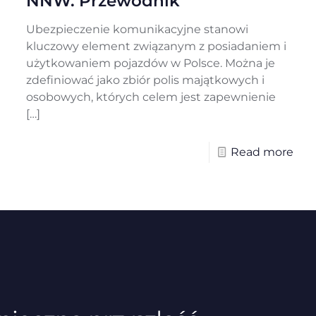
NNW. Przewodnik
Ubezpieczenie komunikacyjne stanowi
kluczowy element związanym z posiadaniem i
użytkowaniem pojazdów w Polsce. Można je
zdefiniować jako zbiór polis majątkowych i
osobowych, których celem jest zapewnienie
[…]
Read more