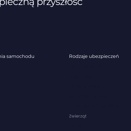
pieczną przyszłość
nia samochodu
Rodzaje ubezpieczeń
Komunikacyjne
Majątkowe
Zdrowie i życie
OC w życiu prywatnym
Turystyczne i podróżne
Zwierząt
Rolne