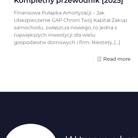
Kompletny przewodnik [2025]
Finansowa Pułapka Amortyzacji – Jak
Ubezpieczenie GAP Chroni Twój Kapitał Zakup
samochodu, zwłaszcza nowego, to jedna z
największych inwestycji dla wielu
gospodarstw domowych i firm. Niestety,
[…]
Read more