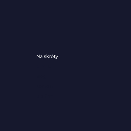
Na skróty
O mnie
Blog
Kontakt
Dla firm