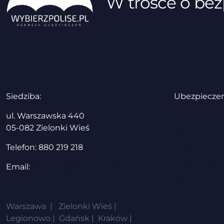
W trosce o bez
Siedziba:
Ubezpiecze
OC
ul. Warszawska 440
05-082 Zielonki Wieś
AC
Telefon: 880 219 218
NNW
Assistance
Email:
kontakt@wybierzpolise.pl
GAP
Warszawa | Zielonki Wieś |
Legionowo | Gdańsk | Kraków |