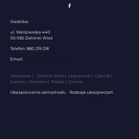
Siedziba:
ul. Warszawska 440
05-082 Zielonki Wieś
Telefon: 880 219 218
Email:
kontakt@wybierzpolise.pl
Warszawa | Zielonki Wieś | Legionowo | Gdańsk |
Kraków | Wrocław | Polska | Online
Ubezpieczenia samochodu
Rodzaje ubezpieczeń
OC
Komunikacyjne
AC
Majątkowe
NNW
Zdrowie i życie
Assistance
OC w życiu prywatnym
GAP
Turystyczne i podróżne